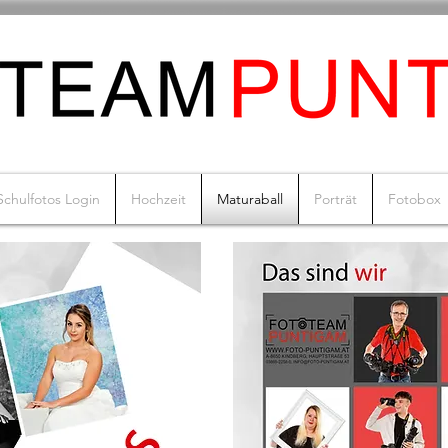
Schulfotos Login
Hochzeit
Maturaball
Porträt
Fotobox